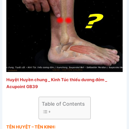
Huyệt Huyền chung _ Kinh Túc thiếu dương đởm _
Acupoint GB39
Table of Contents
TÊN HUYỆT – TÊN KINH: