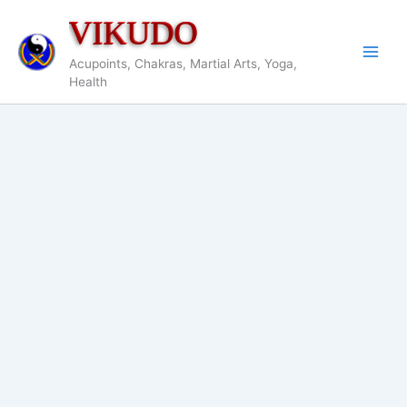
Nhảy
VIKUDO
tới
nội
Acupoints, Chakras, Martial Arts, Yoga,
dung
Health