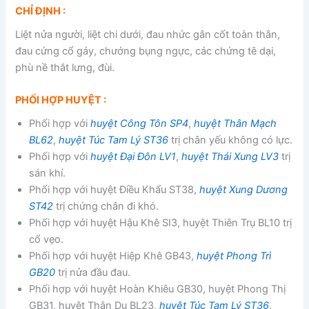
CHỈ ĐỊNH :
Liệt nửa người, liệt chi dưới, đau nhức gân cốt toàn thân,
đau cứng cổ gáy, chướng bụng ngực, các chứng tê dại,
phù nề thắt lưng, đùi.
PHỐI HỢP HUYỆT :
Phối hợp với
huyệt Công Tôn SP4
,
huyệt Thân Mạch
BL62
,
huyệt Túc Tam Lý ST36
trị chân yếu không có lực.
Phối hợp với
huyệt Đại Đôn LV1
,
huyệt Thái Xung LV3
trị
sán khí.
Phối hợp với huyệt Điều Khẩu ST38,
huyệt Xung Dương
ST42
trị chứng chân đi khó.
Phối hợp với huyệt Hậu Khê SI3, huyệt Thiên Trụ BL10 trị
cổ vẹo.
Phối hợp với huyệt Hiệp Khê GB43,
huyệt Phong Trì
GB20
trị nửa đầu đau.
Phối hợp với huyệt Hoàn Khiêu GB30, huyệt Phong Thị
GB31, huyệt Thận Du BL23,
huyệt Túc Tam Lý ST36
,