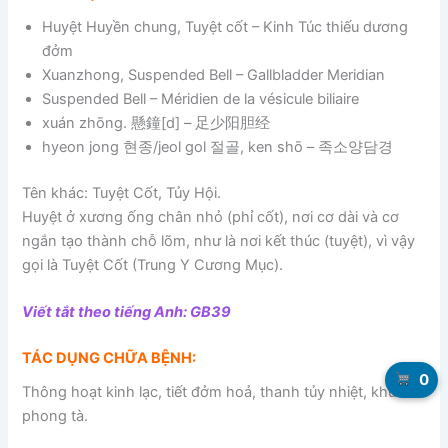
Huyệt Huyền chung, Tuyệt cốt – Kinh Túc thiếu dương
đởm
Xuanzhong, Suspended Bell – Gallbladder Meridian
Suspended Bell – Méridien de la vésicule biliaire
xuán zhōng. 懸鐘[d] – 足少阳胆经
hyeon jong 현종/jeol gol 절골, ken shō – 족소양담경
Tên khác: Tuyệt Cốt, Tủy Hội.
Huyệt ở xương ống chân nhỏ (phỉ cốt), nơi cơ dài và cơ
ngắn tạo thành chỗ lõm, như là nơi kết thúc (tuyệt), vì vậy
gọi là Tuyệt Cốt (Trung Y Cương Mục).
Viết tắt theo tiếng Anh: GB39
TÁC DỤNG CHỮA BỆNH:
0
Thông hoạt kinh lạc, tiết đởm hoả, thanh tủy nhiệt, khu
phong tà.