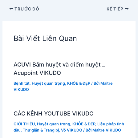
TRƯỚC ĐÓ
KẾ TIẾP
Bài Viết Liên Quan
ACUVI Bấm huyệt và điểm huyệt _
Acupoint VIKUDO
Bệnh tật
,
Huyệt quan trọng
,
KHỎE & ĐẸP
/ Bởi
Maître
VIKUDO
CÁC KÊNH YOUTUBE VIKUDO
GIỚI THIỆU
,
Huyệt quan trọng
,
KHỎE & ĐẸP
,
Liệu pháp tinh
dầu
,
Thư giãn & Trang bị
,
Võ VIKUDO
/ Bởi
Maître VIKUDO