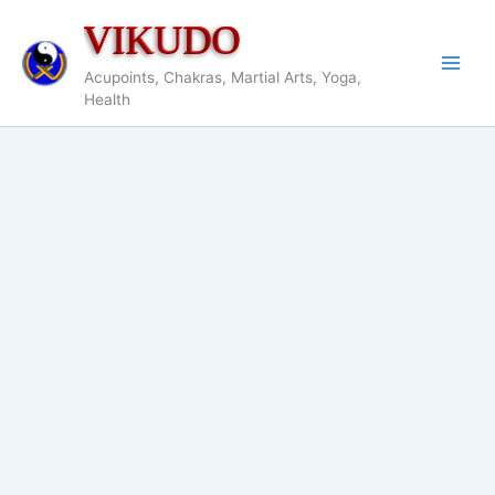
Nhảy
VIKUDO
tới
nội
Acupoints, Chakras, Martial Arts, Yoga,
dung
Health