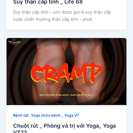
Suy thận cấp tính _ Life 68
Suy thận cấp tính – còn được gọi là suy thận cấp
hoặc chấn thương thận cấp tính – phát
,
Bệnh tật
Yoga chữa bệnh _ Yoga VT
Chuột rút _ Phòng và trị với Yoga_ Yoga
VT22