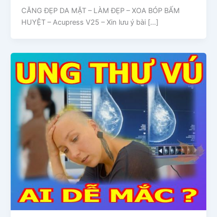
CĂNG ĐẸP DA MẶT – LÀM ĐẸP – XOA BÓP BẤM
HUYỆT – Acupress V25 – Xin lưu ý bài […]