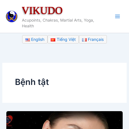
Nhảy
VIKUDO
tới
nội
Acupoints, Chakras, Martial Arts, Yoga,
dung
Health
English
Tiếng Việt
Français
Bệnh tật