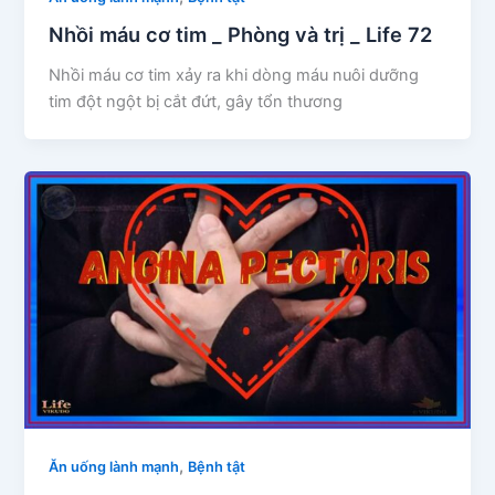
Nhồi máu cơ tim _ Phòng và trị _ Life 72
Nhồi máu cơ tim xảy ra khi dòng máu nuôi dưỡng
tim đột ngột bị cắt đứt, gây tổn thương
,
Ăn uống lành mạnh
Bệnh tật