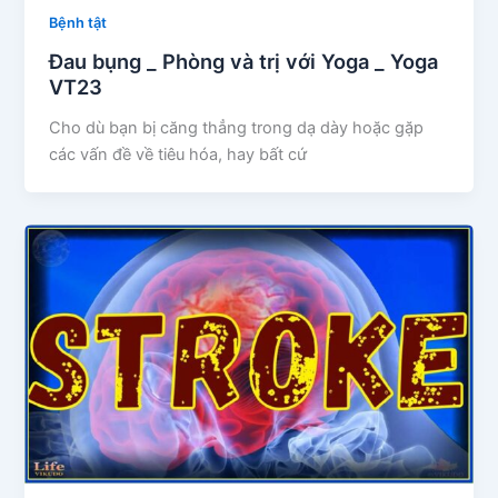
Bệnh tật
Đau bụng _ Phòng và trị với Yoga _ Yoga
VT23
Cho dù bạn bị căng thẳng trong dạ dày hoặc gặp
các vấn đề về tiêu hóa, hay bất cứ