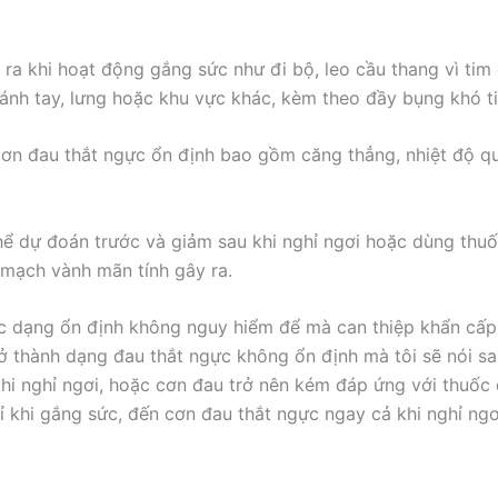
y ra khi hoạt động gắng sức như đi bộ, leo cầu thang vì ti
ánh tay, lưng hoặc khu vực khác, kèm theo đầy bụng khó ti
cơn đau thắt ngực ổn định bao gồm căng thẳng, nhiệt độ qu
ể dự đoán trước và giảm sau khi nghỉ ngơi hoặc dùng thuố
 mạch vành mãn tính gây ra.
c dạng ổn định không nguy hiểm để mà can thiệp khẩn cấp, 
rở thành dạng đau thắt ngực không ổn định mà tôi sẽ nói sa
hi nghỉ ngơi, hoặc cơn đau trở nên kém đáp ứng với thuốc 
 khi gắng sức, đến cơn đau thắt ngực ngay cả khi nghỉ ngơ