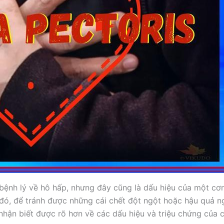
 bệnh lý về hô hấp, nhưng đây cũng là dấu hiệu của một cơn
đó, để tránh được những cái chết đột ngột hoặc hậu quả n
à nhận biết được rõ hơn về các dấu hiệu và triệu chứng của 