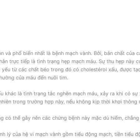
iên và phổ biến nhất là bệnh mạch vành. Bởi, bản chất của 
hân trực tiếp là tình trạng hẹp mạch máu. Sự thu hẹp này
ếu từ các chất béo trong đó có cholestérol xấu, được tạo
thường của máu đến nuôi tim.
ấu khác là tình trạng tắc nghẽn mạch máu, xảy ra khi có s
nhiên trong trường hợp này, nếu không kịp thời khơi thông
ũng có thể gây nên các chứng bệnh này mặc dù hiếm, chẳng 
ệnh lý của hệ vi mạch vành gồm tiểu động mạch, tiền tiểu