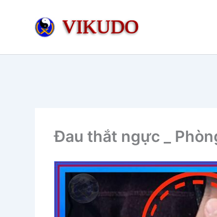
Nhảy
tới
VIKUDO
nội
dung
Đau thắt ngực _ Phòng 