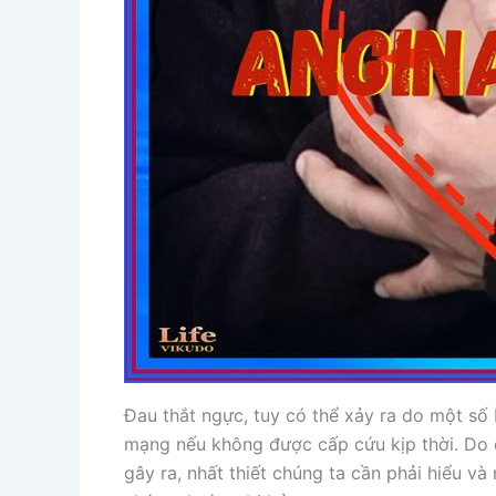
Đau thắt ngực, tuy có thể xảy ra do một số
mạng nếu không được cấp cứu kịp thời. Do 
gây ra, nhất thiết chúng ta cần phải hiểu v