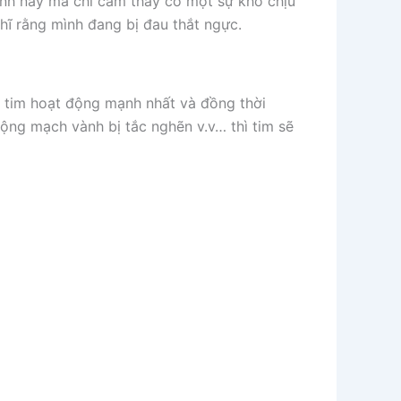
ệnh này mà chỉ cảm thấy có một sự khó chịu
ĩ rằng mình đang bị đau thắt ngực.
à tim hoạt động mạnh nhất và đồng thời
ng mạch vành bị tắc nghẽn v.v… thì tim sẽ