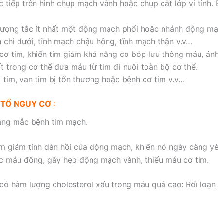
c tiếp trên hình chụp mạch vành hoặc chụp cắt lớp vi tính.
tượng tắc ít nhất một động mạch phổi hoặc nhánh động mạc
h chi dưới, tĩnh mạch chậu hông, tĩnh mạch thận v.v…
ạn cơ tim, khiến tim giảm khả năng co bóp lưu thông máu, ảnh
trong cơ thể đưa máu từ tim đi nuôi toàn bộ cơ thể.
tim, van tim bị tổn thương hoặc bệnh cơ tim v.v…
TỐ NGUY CƠ :
ang mắc bệnh tim mạch.
m giảm tính đàn hồi của động mạch, khiến nó ngày càng yếu
c máu đông, gây hẹp động mạch vành, thiếu máu cơ tim.
i có hàm lượng cholesterol xấu trong máu quá cao: Rối lo