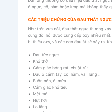
Đàn ông thường có dấu hiệu đau thắt ngực 
ở ngực, cổ, hàm hoặc lưng mà không thấy qu
CÁC TRIỆU CHỨNG CỦA ĐAU THẮT NGỰC
Như trên vừa nói, đau thắt ngực thường xảy
cũng đòi hỏi được cung cấp oxy nhiều nhất
bị thiếu oxy, và các cơn đau ắt sẽ xảy ra. K
Đau tức ngực
Khó thở
Cảm giác bỏng rát, chuột rút
Đau ở cánh tay, cổ, hàm, vai, lưng …
Buồn nôn, ói mửa
Cảm giác khó tiêu
Mệt mỏi
Hụt hơi
Lo lắng