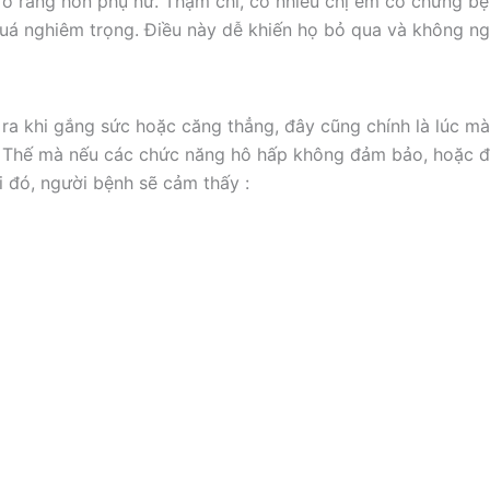
rõ ràng hơn phụ nữ. Thậm chí, có nhiều chị em có chứng b
á nghiêm trọng. Điều này dễ khiến họ bỏ qua và không ngh
 ra khi gắng sức hoặc căng thẳng, đây cũng chính là lúc m
. Thế mà nếu các chức năng hô hấp không đảm bảo, hoặc độ
hi đó, người bệnh sẽ cảm thấy :