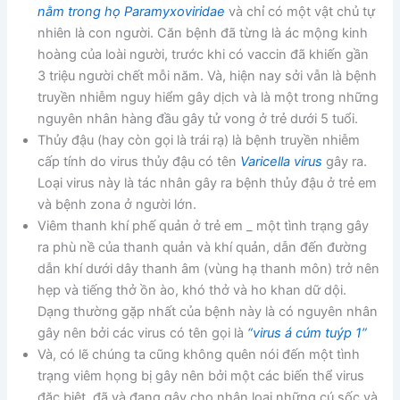
nằm trong họ Paramyxoviridae
và chỉ có một vật chủ tự
nhiên là con người. Căn bệnh đã từng là ác mộng kinh
hoàng của loài người, trước khi có vaccin đã khiến gần
3 triệu người chết mỗi năm. Và, hiện nay sởi vẫn là bệnh
truyền nhiễm nguy hiểm gây dịch và là một trong những
nguyên nhân hàng đầu gây tử vong ở trẻ dưới 5 tuổi.
Thủy đậu (hay còn gọi là trái rạ) là bệnh truyền nhiễm
cấp tính do virus thủy đậu có tên
Varicella virus
gây ra.
Loại virus này là tác nhân gây ra bệnh thủy đậu ở trẻ em
và bệnh zona ở người lớn.
Viêm thanh khí phế quản ở trẻ em _ một tình trạng gây
ra phù nề của thanh quản và khí quản, dẫn đến đường
dẫn khí dưới dây thanh âm (vùng hạ thanh môn) trở nên
hẹp và tiếng thở ồn ào, khó thở và ho khan dữ dội.
Dạng thường gặp nhất của bệnh này là có nguyên nhân
gây nên bởi các virus có tên gọi là
“virus á cúm tuýp 1”
Và, có lẽ chúng ta cũng không quên nói đến một tình
trạng viêm họng bị gây nên bởi một các biến thể virus
đặc biệt, đã và đang gây cho nhân loại những cú sốc và