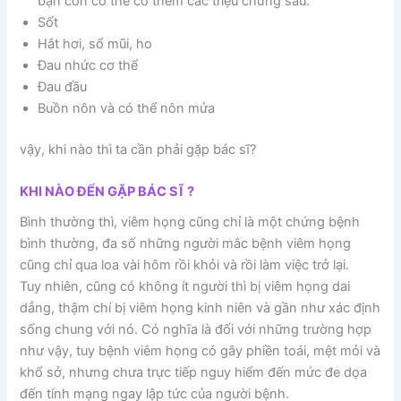
bạn còn có thể có thêm các triệu chứng sau:
Sốt
Hắt hơi, sổ mũi, ho
Đau nhức cơ thể
Đau đầu
Buồn nôn và có thể nôn mửa
vậy, khi nào thì ta cần phải gặp bác sĩ?
KHI NÀO ĐẾN GẶP BÁC SĨ ?
Bình thường thì, viêm họng cũng chỉ là một chứng bệnh
bình thường, đa số những người mắc bệnh viêm họng
cũng chỉ qua loa vài hôm rồi khỏi và rồi làm việc trở lại.
Tuy nhiên, cũng có không ít người thì bị viêm họng dai
dẳng, thậm chí bị viêm họng kinh niên và gần như xác định
sống chung với nó. Có nghĩa là đối với những trường hợp
như vậy, tuy bệnh viêm họng có gây phiền toái, mệt mỏi và
khổ sở, nhưng chưa trực tiếp nguy hiểm đến mức đe dọa
đến tính mạng ngay lập tức của người bệnh.