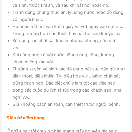
vệ sinh, trước khi ăn, và sau khi hắt hơi hoặc ho.
Tránh dùng chung thức ăn, ly uống nước hoặc đồ dùng
với người khác.
Ho hoặc hắt hơi vào khăn giấy và vứt ngay vào sọt rác.
Trong trường hợp cần thiết, hãy hắt hơi vào khuỷu tay.
Sử dụng các chất sát khuẩn như xà phòng, cồn y tế
v.v…
Khi uống nước ở vòi nước uống công cộng, không
chạm miệng vào vòi
Thường xuyên vệ sinh các đồ dùng hết sức gần gũi như
điện thoại, điều khiển TV, điều hòa v.v… bằng chất sát
trùng thích hợp. Đặc biệt chú ý làm tốt các việc này
trong các cuộc du lịch tá túc trong các khách sạn, nhà
nghỉ v.v…
Giữ khoảng cách an toàn, cần thiết trước người bệnh.
Điều trị viêm họng
Ở phần này tôi chỉ xin nhấn mạnh mấy nguyên tắc sau: