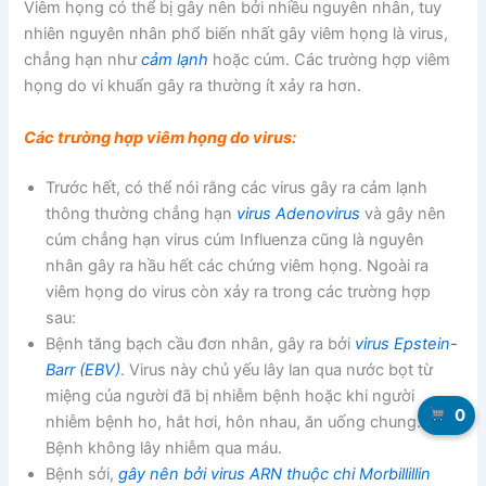
Viêm họng có thể bị gây nên bởi nhiều nguyên nhân, tuy
nhiên nguyên nhân phổ biến nhất gây viêm họng là virus,
chẳng hạn như
cảm lạnh
hoặc cúm. Các trường hợp viêm
họng do vi khuẩn gây ra thường ít xảy ra hơn.
Các trường hợp viêm họng do virus:
Trước hết, có thể nói rằng các virus gây ra cảm lạnh
thông thường chẳng hạn
virus Adenovirus
và gây nên
cúm chẳng hạn virus cúm Influenza cũng là nguyên
nhân gây ra hầu hết các chứng viêm họng. Ngoài ra
viêm họng do virus còn xảy ra trong các trường hợp
sau:
Bệnh tăng bạch cầu đơn nhân, gây ra bởi
virus Epstein-
Barr (EBV)
. Virus này chủ yếu lây lan qua nước bọt từ
miệng của người đã bị nhiễm bệnh hoặc khi người
0
nhiễm bệnh ho, hắt hơi, hôn nhau, ăn uống chung.
Bệnh không lây nhiễm qua máu.
Bệnh sởi,
gây nên bởi virus ARN thuộc chi Morbillillin