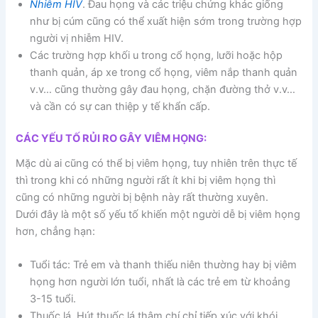
Nhiễm HIV
. Đau họng và các triệu chứng khác giống
như bị cúm cũng có thể xuất hiện sớm trong trường hợp
người vị nhiễm HIV.
Các trường hợp khối u trong cổ họng, lưỡi hoặc hộp
thanh quản, áp xe trong cổ họng, viêm nắp thanh quản
v.v… cũng thường gây đau họng, chặn đường thở v.v…
và cần có sự can thiệp y tế khẩn cấp.
CÁC YẾU TỐ RỦI RO GÂY VIÊM HỌNG:
Mặc dù ai cũng có thể bị viêm họng, tuy nhiên trên thực tế
thì trong khi có những người rất ít khi bị viêm họng thì
cũng có những người bị bệnh này rất thường xuyên.
Dưới đây là một số yếu tố khiến một người dễ bị viêm họng
hơn, chẳng hạn:
Tuổi tác: Trẻ em và thanh thiếu niên thường hay bị viêm
họng hơn người lớn tuổi, nhất là các trẻ em từ khoảng
3-15 tuổi.
Thuốc lá. Hút thuốc lá thậm chí chỉ tiếp xúc với khói