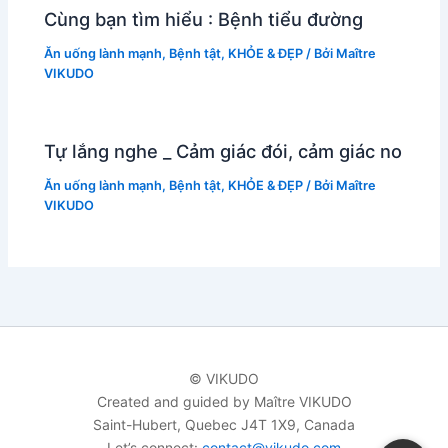
Cùng bạn tìm hiểu : Bệnh tiểu đường
Ăn uống lành mạnh
,
Bệnh tật
,
KHỎE & ĐẸP
/ Bởi
Maître
VIKUDO
Tự lắng nghe _ Cảm giác đói, cảm giác no
Ăn uống lành mạnh
,
Bệnh tật
,
KHỎE & ĐẸP
/ Bởi
Maître
VIKUDO
© VIKUDO
Created and guided by Maître VIKUDO
Saint-Hubert, Quebec J4T 1X9, Canada
Let’s connect:
contact@vikudo.com