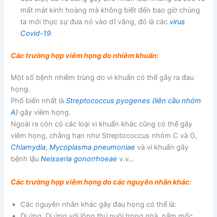
mất mát kinh hoàng mà không biết đến bao giờ chúng
ta mới thực sự đưa nó vào dĩ vãng, đó là các
virus
Covid-19
.
Các trường hợp viêm họng do nhiễm khuẩn:
Một số bệnh nhiễm trùng do vi khuẩn có thể gây ra đau
họng.
Phổ biến nhất là
Streptococcus pyogenes (liên cầu nhóm
A)
gây viêm họng.
Ngoài ra còn có các loại vi khuẩn khác cũng có thể gây
viêm họng, chẳng hạn như Streptococcus nhóm C và G,
Chlamydia
,
Mycoplasma pneumoniae
và vi khuẩn gây
bệnh lậu
Neisseria gonorrhoeae
v.v…
Các trường hợp viêm họng do các nguyên nhân khác:
Các nguyên nhân khác gây đau họng có thể là:
Dị ứng. Dị ứng với lông thú nuôi trong nhà, nấm mốc,