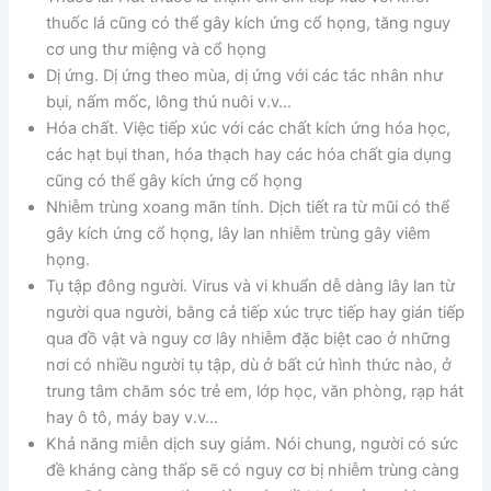
thuốc lá cũng có thể gây kích ứng cổ họng, tăng nguy
cơ ung thư miệng và cổ họng
Dị ứng. Dị ứng theo mùa, dị ứng với các tác nhân như
bụi, nấm mốc, lông thú nuôi v.v…
Hóa chất. Việc tiếp xúc với các chất kích ứng hóa học,
các hạt bụi than, hóa thạch hay các hóa chất gia dụng
cũng có thể gây kích ứng cổ họng
Nhiễm trùng xoang mãn tính. Dịch tiết ra từ mũi có thể
gây kích ứng cổ họng, lây lan nhiễm trùng gây viêm
họng.
Tụ tập đông người. Virus và vi khuẩn dễ dàng lây lan từ
người qua người, bằng cả tiếp xúc trực tiếp hay gián tiếp
qua đồ vật và nguy cơ lây nhiễm đặc biệt cao ở những
nơi có nhiều người tụ tập, dù ở bất cứ hình thức nào, ở
trung tâm chăm sóc trẻ em, lớp học, văn phòng, rạp hát
hay ô tô, máy bay v.v…
Khả năng miễn dịch suy giảm. Nói chung, người có sức
đề kháng càng thấp sẽ có nguy cơ bị nhiễm trùng càng