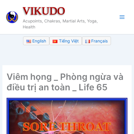
Nhảy
VIKUDO
tới
nội
Acupoints, Chakras, Martial Arts, Yoga,
dung
Health
English
Tiếng Việt
Français
Viêm họng _ Phòng ngừa và
điều trị an toàn _ Life 65