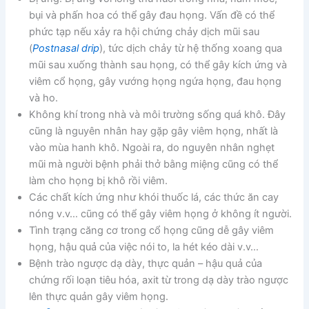
bụi và phấn hoa có thể gây đau họng. Vấn đề có thể
phức tạp nếu xảy ra hội chứng chảy dịch mũi sau
(
Postnasal drip
), tức dịch chảy từ hệ thống xoang qua
mũi sau xuống thành sau họng, có thể gây kích ứng và
viêm cổ họng, gây vướng họng ngứa họng, đau họng
và ho.
Không khí trong nhà và môi trường sống quá khô. Đây
cũng là nguyên nhân hay gặp gây viêm họng, nhất là
vào mùa hanh khô. Ngoài ra, do nguyên nhân nghẹt
mũi mà người bệnh phải thở bằng miệng cũng có thể
làm cho họng bị khô rồi viêm.
Các chất kích ứng như khói thuốc lá, các thức ăn cay
nóng v.v… cũng có thể gây viêm họng ở không ít người.
Tình trạng căng cơ trong cổ họng cũng dễ gây viêm
họng, hậu quả của việc nói to, la hét kéo dài v.v…
Bệnh trào ngược dạ dày, thực quản – hậu quả của
chứng rối loạn tiêu hóa, axit từ trong dạ dày trào ngược
lên thực quản gây viêm họng.