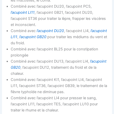
les mucosités, le coma.
Combiné avec l’acupoint DU20, l’acupoint PC5,
l’acupoint LI11
, l’acupoint GB21, l’acupoint DU20,
l’acupoint ST36 pour traiter la lèpre, frapper les viscères
et inconscient.
Combiné avec
l’acupoint DU20
, l’acupoint LI4,
l’acupoint
LI11
,
l’acupoint GB20
pour traiter les médiums du vent et
du froid.
Combiné avec l’acupoint BL25 pour la constipation
prolongée
Combiné avec l’acupoint DU13, l’acupoint LI4,
l’acupoint
GB20
, l’acupoint DU12, traitement du froid et de la
chaleur.
Combiné avec l’acupoint KI1, l’acupoint LI4, l’acupoint
LI11, l’acupoint ST36, l’acupoint GB39, le traitement de la
fièvre typhoïde ne diminue pas.
Combiné avec l’acupoint LI4 pour presser le sang,
l’acupoint LI11, l’acupoint TE5, l’acupoint LU10 pour
traiter le rhume et la chaleur.