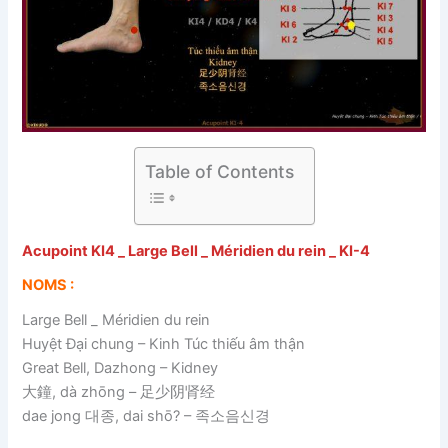
Table of Contents
Acupoint KI4 _ Large Bell _ Méridien du rein _ KI-4
NOMS :
Large Bell _ Méridien du rein
Huyệt Đại chung – Kinh Túc thiếu âm thận
Great Bell, Dazhong – Kidney
大鐘, dà zhōng – 足少阴肾经
dae jong 대종, dai shō? – 족소음신경