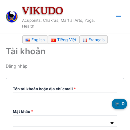
Nhảy
VIKUDO
tới
nội
Acupoints, Chakras, Martial Arts, Yoga,
dung
Health
English
Tiếng Việt
Français
Tài khoản
Đăng nhập
Bắt
Tên tài khoản hoặc địa chỉ email
*
buộc
0
Bắt
Mật khẩu
*
buộc