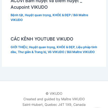
ACUVI Bấm huyệt và điểm huyệt _
Acupoint VIKUDO
Bệnh tật
,
Huyệt quan trọng
,
KHỎE & ĐẸP
/ Bởi
Maître
VIKUDO
CÁC KÊNH YOUTUBE VIKUDO
GIỚI THIỆU
,
Huyệt quan trọng
,
KHỎE & ĐẸP
,
Liệu pháp tinh
dầu
,
Thư giãn & Trang bị
,
Võ VIKUDO
/ Bởi
Maître VIKUDO
© VIKUDO
Created and guided by Maître VIKUDO
Saint-Hubert, Quebec J4T 1X9, Canada