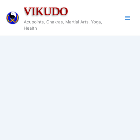
Nhảy
VIKUDO
tới
nội
Acupoints, Chakras, Martial Arts, Yoga,
dung
Health