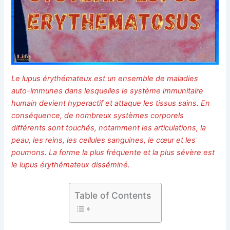
Le lupus érythémateux est un ensemble de maladies
auto-immunes dans lesquelles le système immunitaire
humain devient hyperactif et attaque les tissus sains. En
conséquence, de nombreux systèmes corporels
différents sont touchés, notamment les articulations, la
peau, les reins, les cellules sanguines, le cœur et les
poumons. La forme la plus fréquente et la plus sévère est
le lupus érythémateux disséminé.
Table of Contents