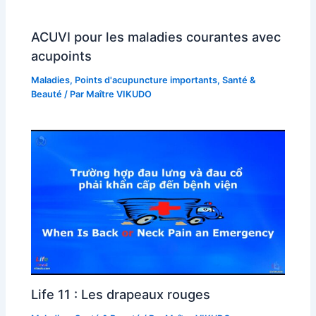
ACUVI pour les maladies courantes avec
acupoints
Maladies
,
Points d'acupuncture importants
,
Santé &
Beauté
/ Par
Maître VIKUDO
Life 11 : Les drapeaux rouges