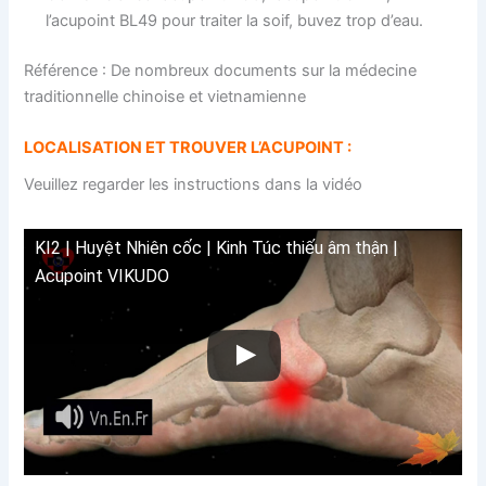
l’acupoint BL49 pour traiter la soif, buvez trop d’eau.
Référence : De nombreux documents sur la médecine
traditionnelle chinoise et vietnamienne
LOCALISATION ET TROUVER L’ACUPOINT :
Veuillez regarder les instructions dans la vidéo
KI2 | Huyệt Nhiên cốc | Kinh Túc thiếu âm thận |
Acupoint VIKUDO