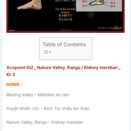
Table of Contents
Acupoint KI2 _ Nature Valley, Rangu / Kidney meridian _
KI-2
NOMS :
Blazing Valley – Méridien du rein
Huyệt Nhiên cốc – Kinh Túc thiếu âm thận
Nature Valley, Rangu – Kidney meridian