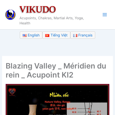
Aller
VIKUDO
au
contenu
Acupoints, Chakras, Martial Arts, Yoga,
Health
English
Tiếng Việt
Français
Blazing Valley _ Méridien du
rein _ Acupoint KI2