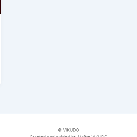
© VIKUDO
Created and guided by Maître VIKUDO