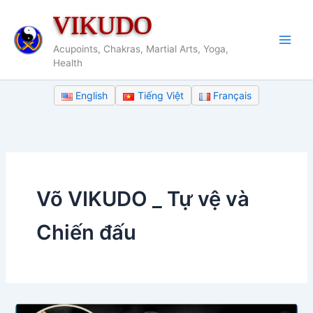
Nhảy
VIKUDO
tới
nội
Acupoints, Chakras, Martial Arts, Yoga,
dung
Health
English
Tiếng Việt
Français
Võ VIKUDO _ Tự vệ và
Chiến đấu