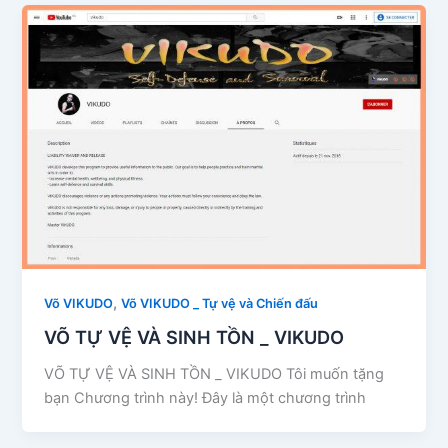
,
Võ VIKUDO
Võ VIKUDO _ Tự vệ và Chiến đấu
VÕ TỰ VỆ VÀ SINH TỒN _ VIKUDO
VÕ TỰ VỆ VÀ SINH TỒN _ VIKUDO Tôi muốn tặng
bạn Chương trình này! Đây là một chương trình