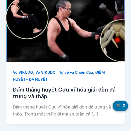
,
,
Võ VIKUDO
Võ VIKUDO _ Tự vệ và Chiến đấu
ĐIỂM
HUYỆT – ĐẢ HUYỆT
Đấm thẳng huyệt Cưu vĩ hóa giải đòn đá
trung và thấp
0
Đấm thẳng huyệt Cưu vĩ hóa giải đòn đá trung và
thấp. Trong một thế giới mà an toàn cá […]