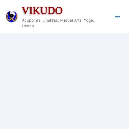
Nhảy
VIKUDO
tới
nội
Acupoints, Chakras, Martial Arts, Yoga,
dung
Health