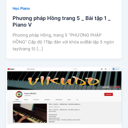
Học Piano
Phương pháp Hồng trang 5 _ Bài tập 1 _
Piano V
Phương pháp Hồng, trang 5 “PHƯƠNG PHÁP
HỒNG” Cấp độ 1Tập đàn với khóa solBài tập 5 ngón
tay(trang 5) […]